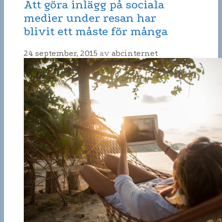
Att göra inlägg på sociala
medier under resan har
blivit ett måste för många
24 september, 2015
av
abcinternet