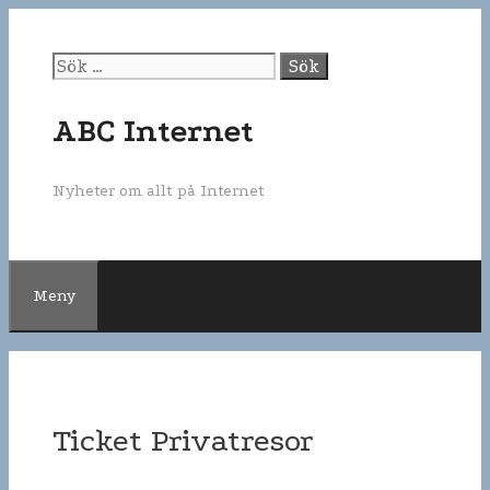
Gå
till
innehåll
Sök
efter:
ABC Internet
Nyheter om allt på Internet
Meny
Ticket Privatresor