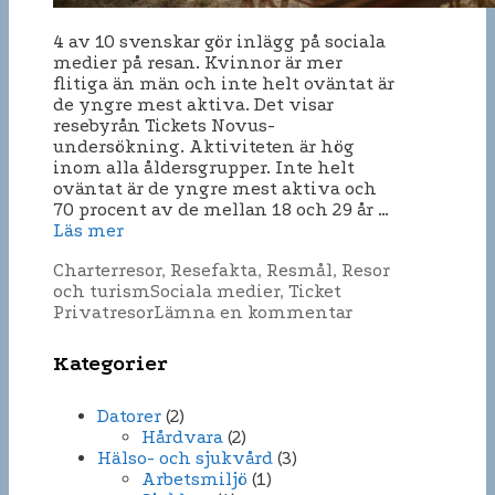
4 av 10 svenskar gör inlägg på sociala
medier på resan. Kvinnor är mer
flitiga än män och inte helt oväntat är
de yngre mest aktiva. Det visar
resebyrån Tickets Novus-
undersökning. Aktiviteten är hög
inom alla åldersgrupper. Inte helt
oväntat är de yngre mest aktiva och
70 procent av de mellan 18 och 29 år …
Läs mer
Kategorier
Charterresor
,
Resefakta
,
Resmål
,
Resor
Etiketter
och turism
Sociala medier
,
Ticket
Privatresor
Lämna en kommentar
Kategorier
Datorer
(2)
Hårdvara
(2)
Hälso- och sjukvård
(3)
Arbetsmiljö
(1)