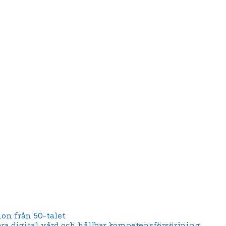
on från 50-talet
ära digital vård och hållbar kompetensförsörjning