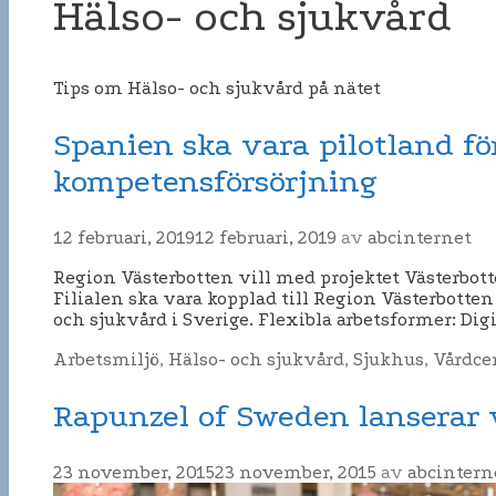
Hälso- och sjukvård
Tips om Hälso- och sjukvård på nätet
Spanien ska vara pilotland fö
kompetensförsörjning
12 februari, 2019
12 februari, 2019
av
abcinternet
Region Västerbotten vill med projektet Västerbott
Filialen ska vara kopplad till Region Västerbott
och sjukvård i Sverige. Flexibla arbetsformer: Dig
Kategorier
Arbetsmiljö
,
Hälso- och sjukvård
,
Sjukhus
,
Vårdce
Rapunzel of Sweden lanserar v
23 november, 2015
23 november, 2015
av
abcintern