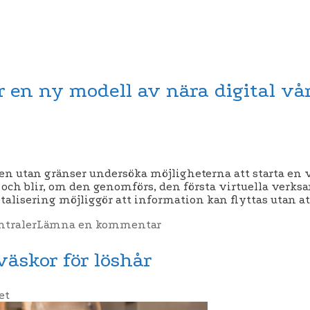
r en ny modell av nära digital vå
en utan gränser undersöka möjligheterna att starta en v
en och blir, om den genomförs, den första virtuella ver
italisering möjliggör att information kan flyttas utan a
ntraler
Lämna en kommentar
äskor för löshår
et