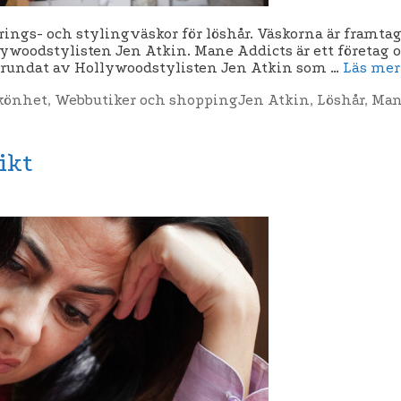
rings- och stylingväskor för löshår. Väskorna är framt
woodstylisten Jen Atkin. Mane Addicts är ett företag o
r grundat av Hollywoodstylisten Jen Atkin som …
Läs mer
Etiketter
könhet
,
Webbutiker och shopping
Jen Atkin
,
Löshår
,
Man
ikt