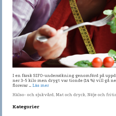
I en färsk SIFO-undersökning genomförd på uppdrag
ner 3-5 kilo men drygt var tionde (14 %) vill gå ne
florerar …
Läs mer
Kategorier
Hälso- och sjukvård
,
Mat och dryck
,
Nöje och friti
Kategorier