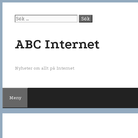
Gå
till
innehåll
Sök
efter:
ABC Internet
Nyheter om allt på Internet
Meny