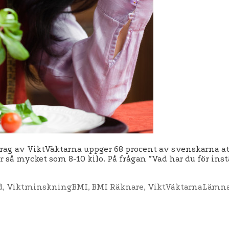
 av ViktVäktarna uppger 68 procent av svenskarna att d
r så mycket som 8-10 kilo. På frågan ”Vad har du för inst
Etiketter
d
,
Viktminskning
BMI
,
BMI Räknare
,
ViktVäktarna
Lämna