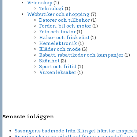
Vetenskap
(1)
Teknologi
(1)
Webbutiker och shopping
(7)
Datorer och tillbehör
(1)
Fordon, bil och motor
(1)
Foto och tavlor
(1)
Hälso- och friskvård
(1)
Hemelektronik
(1)
Kläder och mode
(3)
Rabatt, rabattkoder och kampanjer
(1)
Skönhet
(2)
Sport och fritid
(1)
Vuxenleksaker
(1)
Senaste inläggen
Säsongens badmode från Klingel hämtar inspirati
Spanien ska vara pilotland för en ny modell av n