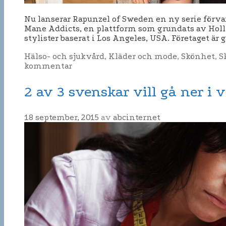
Nu lanserar Rapunzel of Sweden en ny serie förva
Mane Addicts, en plattform som grundats av Holly
stylister baserat i Los Angeles, USA. Företaget ä
Kategorier
Hälso- och sjukvård
,
Kläder och mode
,
Skönhet
,
S
kommentar
2 av 3 svenskar vill gå ner i v
18 september, 2015
av
abcinternet