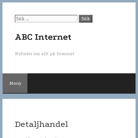
Gå
till
innehåll
Sök
efter:
ABC Internet
Nyheter om allt på Internet
Meny
Detaljhandel