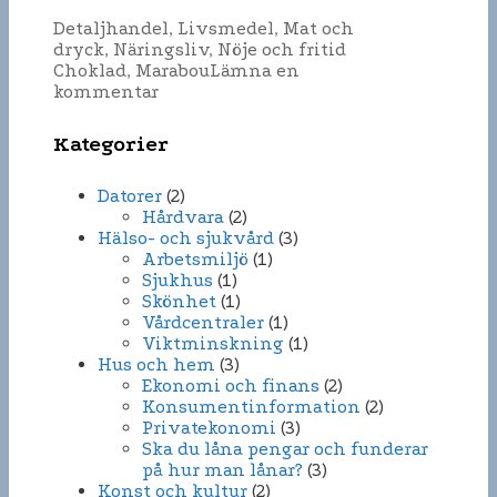
Kategorier
Detaljhandel
,
Livsmedel
,
Mat och
Etiketter
dryck
,
Näringsliv
,
Nöje och fritid
Choklad
,
Marabou
Lämna en
kommentar
Kategorier
Datorer
(2)
Hårdvara
(2)
Hälso- och sjukvård
(3)
Arbetsmiljö
(1)
Sjukhus
(1)
Skönhet
(1)
Vårdcentraler
(1)
Viktminskning
(1)
Hus och hem
(3)
Ekonomi och finans
(2)
Konsumentinformation
(2)
Privatekonomi
(3)
Ska du låna pengar och funderar
på hur man lånar?
(3)
Konst och kultur
(2)