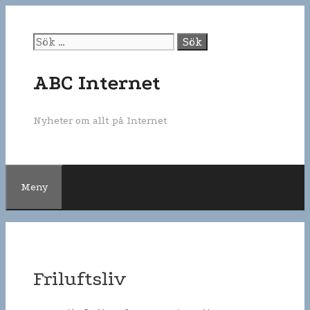
Gå
till
innehåll
Sök
efter:
ABC Internet
Nyheter om allt på Internet
Meny
Friluftsliv