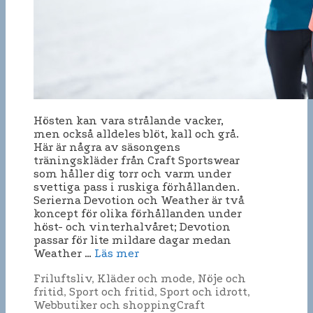
Hösten kan vara strålande vacker,
men också alldeles blöt, kall och grå.
Här är några av säsongens
träningskläder från Craft Sportswear
som håller dig torr och varm under
svettiga pass i ruskiga förhållanden.
Serierna Devotion och Weather är två
koncept för olika förhållanden under
höst- och vinterhalvåret; Devotion
passar för lite mildare dagar medan
Weather …
Läs mer
Kategorier
Friluftsliv
,
Kläder och mode
,
Nöje och
fritid
,
Sport och fritid
,
Sport och idrott
,
Etiketter
Webbutiker och shopping
Craft