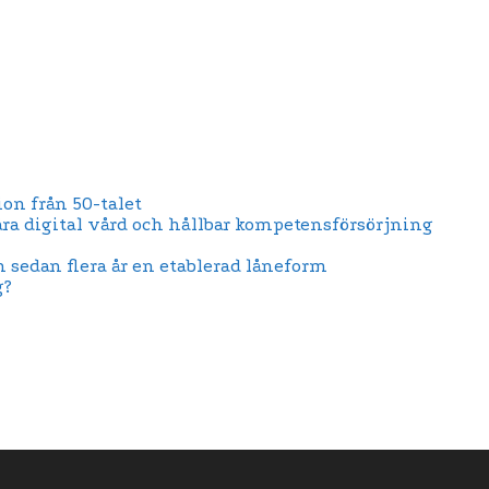
on från 50-talet
ära digital vård och hållbar kompetensförsörjning
n sedan flera år en etablerad låneform
g?