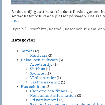
Är det möjligt att köra från öst till väst genom 
sevärdheter och kända platser på vägen. Det ska vi
mer
Kategorier
Etik
Hyra bil
,
Resefakta
,
Resmål
,
Resor och turism
Gra
Kategorier
Datorer
(2)
Hårdvara
(2)
Hälso- och sjukvård
(3)
Arbetsmiljö
(1)
Sjukhus
(1)
Skönhet
(1)
Vårdcentraler
(1)
Viktminskning
(1)
Hus och hem
(3)
Ekonomi och finans
(2)
Konsumentinformation
(2)
Privatekonomi
(3)
Ska du låna pengar och funderar på hur