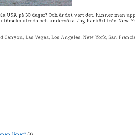
hela USA på 30 dagar? Och är det värt det, hinner man up
 försöka utreda och undersöka. Jag har kört från New Yor
etter
nd Canyon
,
Las Vegas
,
Los Angeles
,
New York
,
San Franci
 man lånar?
(3)