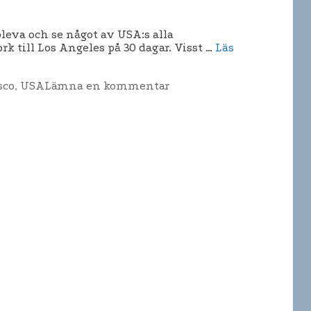
pleva och se något av USA:s alla
k till Los Angeles på 30 dagar. Visst …
Läs
sco
,
USA
Lämna en kommentar