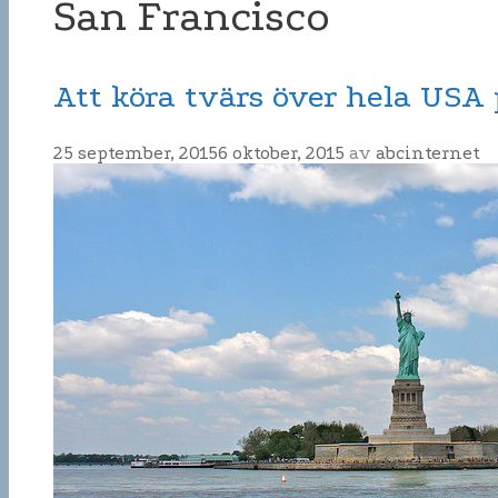
San Francisco
Att köra tvärs över hela USA
25 september, 2015
6 oktober, 2015
av
abcinternet