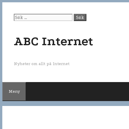
Gå
till
innehåll
Sök
efter:
ABC Internet
Nyheter om allt på Internet
Meny