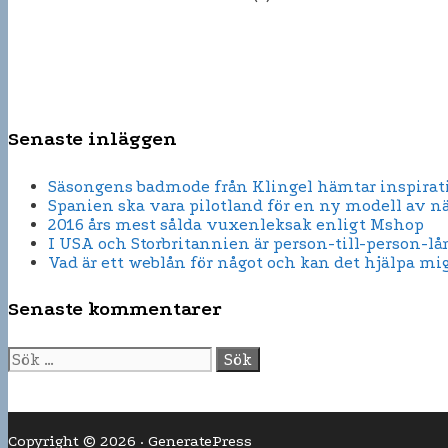
Senaste inläggen
Säsongens badmode från Klingel hämtar inspirati
Spanien ska vara pilotland för en ny modell av n
2016 års mest sålda vuxenleksak enligt Mshop
I USA och Storbritannien är person-till-person-lå
Vad är ett weblån för något och kan det hjälpa mi
Senaste kommentarer
Sök
efter:
Copyright © 2026
·
GeneratePress