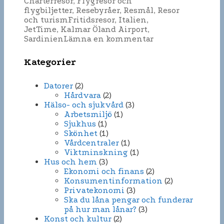
Kategorier
Charterresor
,
Flygresor och
flygbiljetter
,
Resebyråer
,
Resmål
,
Resor
Etiketter
och turism
Fritidsresor
,
Italien
,
JetTime
,
Kalmar Öland Airport
,
Sardinien
Lämna en kommentar
Kategorier
Datorer
(2)
Hårdvara
(2)
Hälso- och sjukvård
(3)
Arbetsmiljö
(1)
Sjukhus
(1)
Skönhet
(1)
Vårdcentraler
(1)
Viktminskning
(1)
Hus och hem
(3)
Ekonomi och finans
(2)
Konsumentinformation
(2)
Privatekonomi
(3)
Ska du låna pengar och funderar
på hur man lånar?
(3)
Konst och kultur
(2)