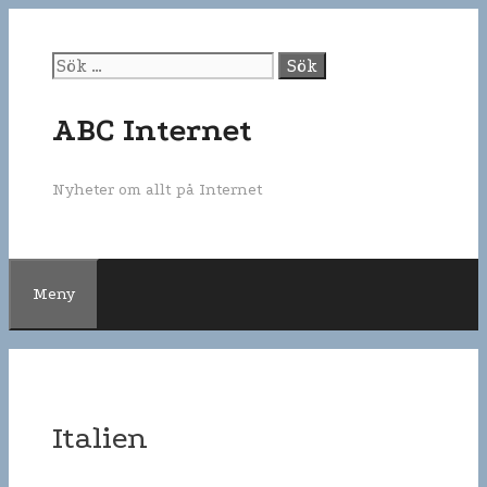
Gå
till
innehåll
Sök
efter:
ABC Internet
Nyheter om allt på Internet
Meny
Italien