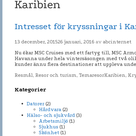
Karibien
Intresset för kryssningar i K
13 december, 2015
26 januari, 2016
av
abcinternet
Nu ökar MSC Cruises med ett fartyg till, MSC Arm
Havanna under hela vintersäsongen med två olika
kunder ännu flera destinationer att uppleva und
Kategorier
Etiketter
Resmål
,
Resor och turism
,
Temaresor
Karibien
,
Kr
Kategorier
Datorer
(2)
Hårdvara
(2)
Hälso- och sjukvård
(3)
Arbetsmiljö
(1)
Sjukhus
(1)
Skönhet
(1)