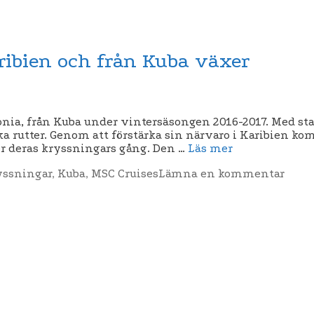
aribien och från Kuba växer
onia, från Kuba under vintersäsongen 2016-2017. Med s
 rutter. Genom att förstärka sin närvaro i Karibien k
er deras kryssningars gång. Den …
Läs mer
yssningar
,
Kuba
,
MSC Cruises
Lämna en kommentar