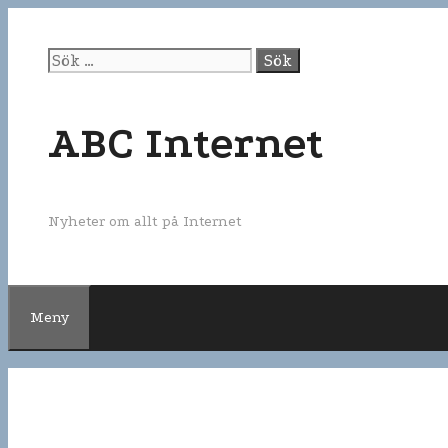
Gå
till
innehåll
Sök
efter:
ABC Internet
Nyheter om allt på Internet
Meny