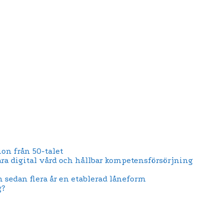
on från 50-talet
ära digital vård och hållbar kompetensförsörjning
n sedan flera år en etablerad låneform
g?