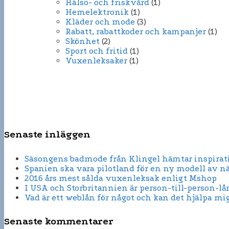
Hälso- och friskvård
(1)
Hemelektronik
(1)
Kläder och mode
(3)
Rabatt, rabattkoder och kampanjer
(1)
Skönhet
(2)
Sport och fritid
(1)
Vuxenleksaker
(1)
Senaste inläggen
Säsongens badmode från Klingel hämtar inspirati
Spanien ska vara pilotland för en ny modell av n
2016 års mest sålda vuxenleksak enligt Mshop
I USA och Storbritannien är person-till-person-lå
Vad är ett weblån för något och kan det hjälpa mi
Senaste kommentarer