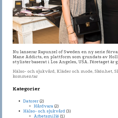
Nu lanserar Rapunzel of Sweden en ny serie förva
Mane Addicts, en plattform som grundats av Holly
stylister baserat i Los Angeles, USA. Företaget ä
Kategorier
Hälso- och sjukvård
,
Kläder och mode
,
Skönhet
,
S
kommentar
Kategorier
Datorer
(2)
Hårdvara
(2)
Hälso- och sjukvård
(3)
Arbetsmiljö
(1)