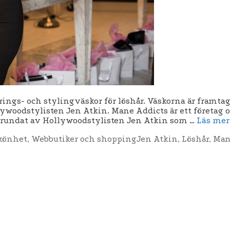
rings- och stylingväskor för löshår. Väskorna är framt
woodstylisten Jen Atkin. Mane Addicts är ett företag o
r grundat av Hollywoodstylisten Jen Atkin som …
Läs mer
Etiketter
könhet
,
Webbutiker och shopping
Jen Atkin
,
Löshår
,
Man