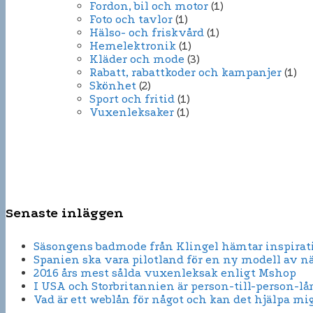
Fordon, bil och motor
(1)
Foto och tavlor
(1)
Hälso- och friskvård
(1)
Hemelektronik
(1)
Kläder och mode
(3)
Rabatt, rabattkoder och kampanjer
(1)
Skönhet
(2)
Sport och fritid
(1)
Vuxenleksaker
(1)
Senaste inläggen
Säsongens badmode från Klingel hämtar inspirati
Spanien ska vara pilotland för en ny modell av n
2016 års mest sålda vuxenleksak enligt Mshop
I USA och Storbritannien är person-till-person-lå
Vad är ett weblån för något och kan det hjälpa mi