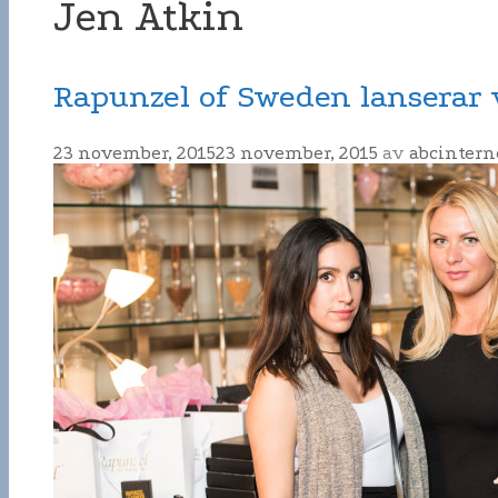
Jen Atkin
Rapunzel of Sweden lanserar v
23 november, 2015
23 november, 2015
av
abcintern