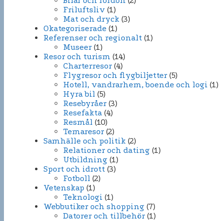
Bilar och fordon
(2)
Friluftsliv
(1)
Mat och dryck
(3)
Okategoriserade
(1)
Referenser och regionalt
(1)
Museer
(1)
Resor och turism
(14)
Charterresor
(4)
Flygresor och flygbiljetter
(5)
Hotell, vandrarhem, boende och logi
(1)
Hyra bil
(5)
Resebyråer
(3)
Resefakta
(4)
Resmål
(10)
Temaresor
(2)
Samhälle och politik
(2)
Relationer och dating
(1)
Utbildning
(1)
Sport och idrott
(3)
Fotboll
(2)
Vetenskap
(1)
Teknologi
(1)
Webbutiker och shopping
(7)
Datorer och tillbehör
(1)