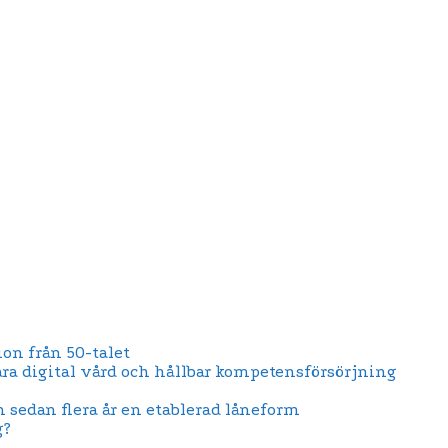
on från 50-talet
ära digital vård och hållbar kompetensförsörjning
n sedan flera år en etablerad låneform
g?