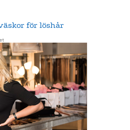
äskor för löshår
et