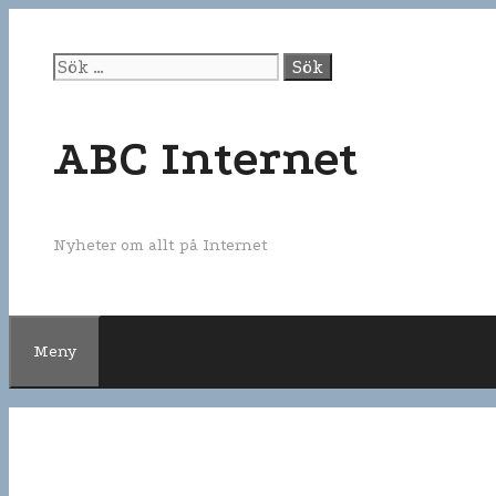
Gå
till
innehåll
Sök
efter:
ABC Internet
Nyheter om allt på Internet
Meny