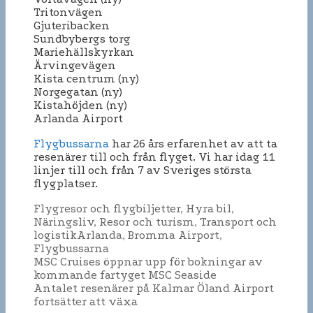
Tritonvägen
Gjuteribacken
Sundbybergs torg
Mariehällskyrkan
Ärvingevägen
Kista centrum (ny)
Norgegatan (ny)
Kistahöjden (ny)
Arlanda Airport
Flygbussarna
har 26 års erfarenhet av att ta
resenärer till och från flyget. Vi har idag 11
linjer till och från 7 av Sveriges största
flygplatser.
Kategorier
Flygresor och flygbiljetter
,
Hyra bil
,
Näringsliv
,
Resor och turism
,
Transport och
Etiketter
logistik
Arlanda
,
Bromma Airport
,
Flygbussarna
Inläggsnavigering
MSC Cruises öppnar upp för bokningar av
kommande fartyget MSC Seaside
Antalet resenärer på Kalmar Öland Airport
fortsätter att växa