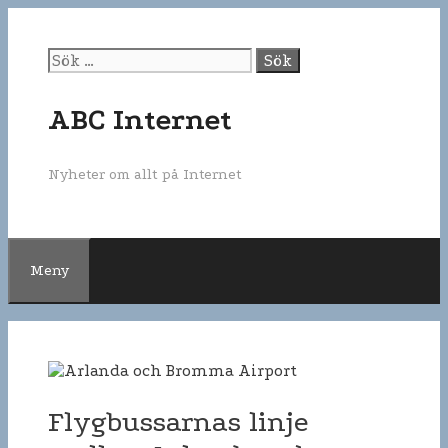
Gå
till
innehåll
Sök
efter:
ABC Internet
Nyheter om allt på Internet
Meny
Flygbussarnas linje