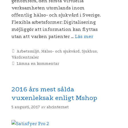
genomförs, den första virtuella
verksamheten utomlands inom
offentlig hälso- och sjukvård i Sverige.
Flexibla arbetsformer: Digitalisering
möjliggör att information kan flyttas
utan att varken patienter …
Läs mer
Kategorier
Arbetsmiljö
,
Hälso- och sjukvård
,
Sjukhus
,
Vårdcentraler
Lämna en kommentar
2016 års mest sålda
vuxenleksak enligt Mshop
5 augusti, 2017
av
abcinternet