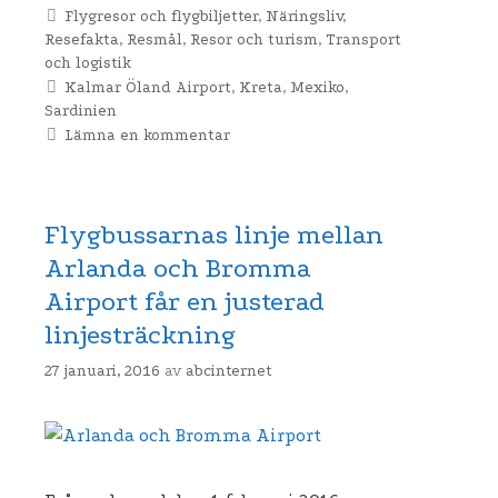
Kategorier
Flygresor och flygbiljetter
,
Näringsliv
,
Resefakta
,
Resmål
,
Resor och turism
,
Transport
och logistik
Etiketter
Kalmar Öland Airport
,
Kreta
,
Mexiko
,
Sardinien
Lämna en kommentar
Flygbussarnas linje mellan
Arlanda och Bromma
Airport får en justerad
linjesträckning
27 januari, 2016
av
abcinternet