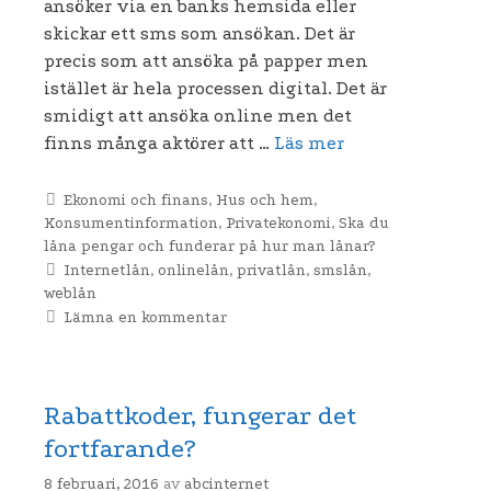
ansöker via en banks hemsida eller
skickar ett sms som ansökan. Det är
precis som att ansöka på papper men
istället är hela processen digital. Det är
smidigt att ansöka online men det
finns många aktörer att …
Läs mer
Kategorier
Ekonomi och finans
,
Hus och hem
,
Konsumentinformation
,
Privatekonomi
,
Ska du
låna pengar och funderar på hur man lånar?
Etiketter
Internetlån
,
onlinelån
,
privatlån
,
smslån
,
weblån
Lämna en kommentar
Rabattkoder, fungerar det
fortfarande?
8 februari, 2016
av
abcinternet