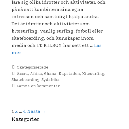
lära sig olika idrotter och aktiviteter, och
på så sätt kombinera sina egna
intressen och samtidigt hjälpa andra.
Det är idrotter och aktiviteter som
kitesurfing, vanlig surfing, fotboll eller
skateboarding, och kunskaper inom
media och IT. KILROY har sett ett …
Läs
mer
Kategorier
Okategoriserade
Etiketter
Accra
,
Afrika
,
Ghana
,
Kapstaden
,
Kitesurfing
,
Skateboarding
,
Sydafrika
Lämna en kommentar
Inläggsnavigering
1
2
…
4
Nästa →
Kategorier