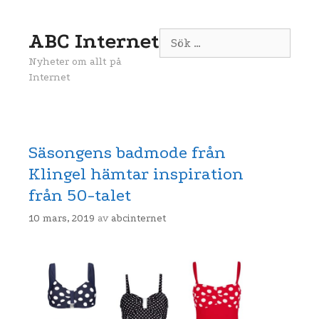
Gå
till
ABC Internet
Sök
innehåll
efter:
Nyheter om allt på
Internet
Säsongens badmode från
Klingel hämtar inspiration
från 50-talet
10 mars, 2019
av
abcinternet