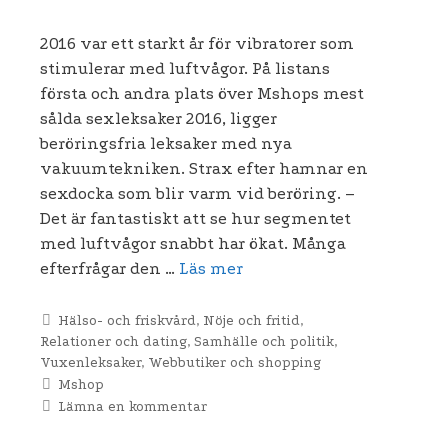
2016 var ett starkt år för vibratorer som
stimulerar med luftvågor. På listans
första och andra plats över Mshops mest
sålda sexleksaker 2016, ligger
beröringsfria leksaker med nya
vakuumtekniken. Strax efter hamnar en
sexdocka som blir varm vid beröring. –
Det är fantastiskt att se hur segmentet
med luftvågor snabbt har ökat. Många
efterfrågar den …
Läs mer
Kategorier
Hälso- och friskvård
,
Nöje och fritid
,
Relationer och dating
,
Samhälle och politik
,
Vuxenleksaker
,
Webbutiker och shopping
Etiketter
Mshop
Lämna en kommentar