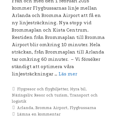
Från och med den 1 februari 2016
kommer Flygbussarnas linje mellan
Arlanda och Bromma Airport att få en
ny linjesträckning. Nya stopp vid
Brommaplan och Kista Centrum.
Restiden från Brommaplan till Bromma
Airport blir omkring 10 minuter. Hela
sträckan, från Brommaplan till Arlanda
tar omkring 60 minuter. – Vi försöker
ständigt att optimera våra
linjesträckningar …
Läs mer
Kategorier
Flygresor och flygbiljetter
,
Hyra bil
,
Näringsliv
,
Resor och turism
,
Transport och
logistik
Etiketter
Arlanda
,
Bromma Airport
,
Flygbussarna
Lämna en kommentar