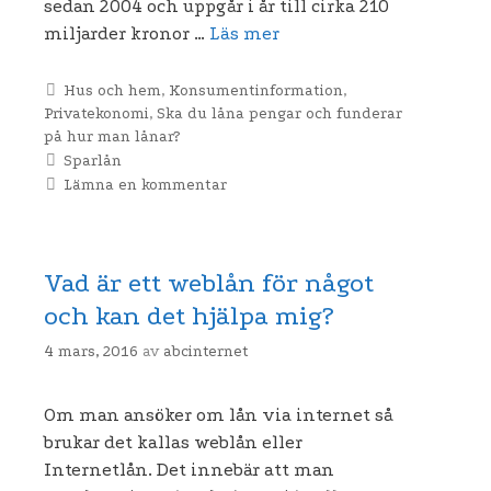
sedan 2004 och uppgår i år till cirka 210
miljarder kronor …
Läs mer
Kategorier
Hus och hem
,
Konsumentinformation
,
Privatekonomi
,
Ska du låna pengar och funderar
på hur man lånar?
Etiketter
Sparlån
Lämna en kommentar
Vad är ett weblån för något
och kan det hjälpa mig?
4 mars, 2016
av
abcinternet
Om man ansöker om lån via internet så
brukar det kallas weblån eller
Internetlån. Det innebär att man